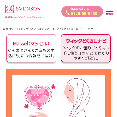
医療用ウィッグ｜自然なウィッグ・かつらのレディススヴェンソン
無料相談する
0120-69-0480
MENU
医療用ウィッグのレディス スヴェンソン
ウィッグとくらしなび
毛材
ウィッグとくらしナビ
Massel（マッセル）
ウィッグのお困りごとやキレ
がん患者さん＆ご家族の生
イに使うコツなどをわかり
活に役立つ情報をお届け。
やすくご紹介。