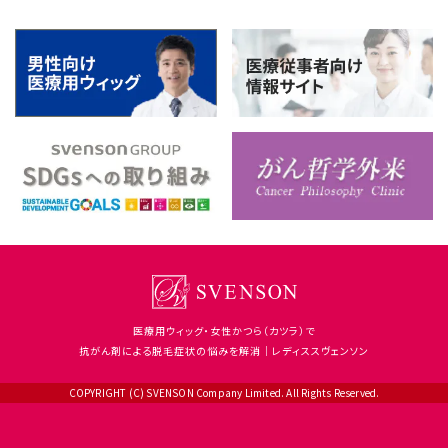
医療用ウィッグ・女性かつら（カツラ）で
抗がん剤による脱毛症状の悩みを解消｜レディススヴェンソン
COPYRIGHT (C) SVENSON Company Limited. All Rights Reserved.