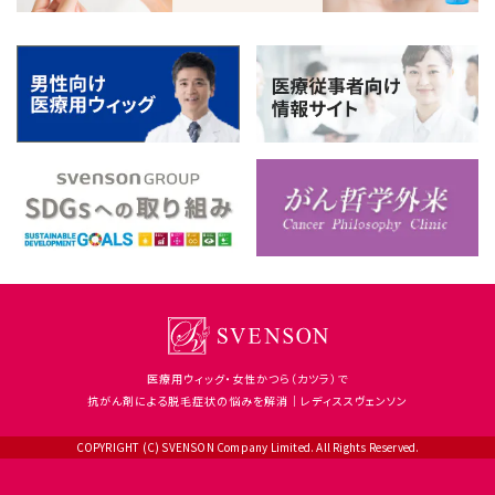
医療用ウィッグ・女性かつら（カツラ）で
抗がん剤による脱毛症状の悩みを解消｜レディススヴェンソン
COPYRIGHT (C) SVENSON Company Limited. All Rights Reserved.