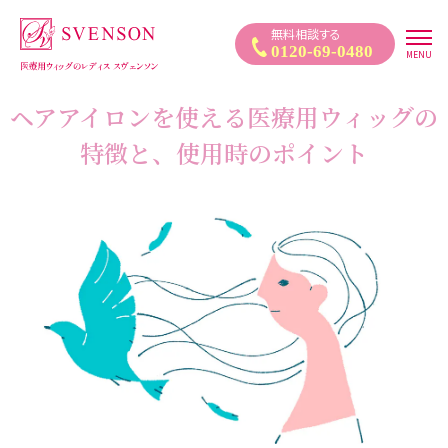
医療用ウィッグ｜自然なウィッグ・かつらのレディススヴェンソン
無料相談する
0120-69-0480
MENU
ヘアアイロンを使える医療用ウィッグの
特徴と、使用時のポイント