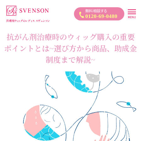
医療用ウィッグ｜自然なウィッグ・かつらのレディススヴェンソン
無料相談する
0120-69-0480
MENU
抗がん剤治療時のウィッグ購入の重要
ポイントとは~選び方から商品、助成金
制度まで解説~