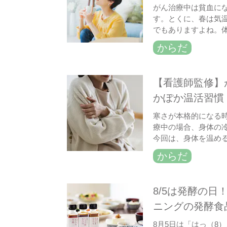
がん治療中は貧血に
す。とくに、春は気
でもありますよね。
からだ
【看護師監修】
かぽか温活習慣
寒さが本格的になる
療中の場合、身体の
今回は、身体を温め
からだ
8/5は発酵の
ニングの発酵食
8月5日は「はっ（8