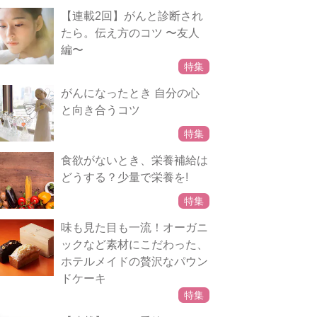
【連載2回】がんと診断され
たら。伝え方のコツ 〜友人
編〜
特集
がんになったとき 自分の心
と向き合うコツ
特集
食欲がないとき、栄養補給は
どうする？少量で栄養を!
特集
味も見た目も一流！オーガニ
ックなど素材にこだわった、
ホテルメイドの贅沢なパウン
ドケーキ
特集