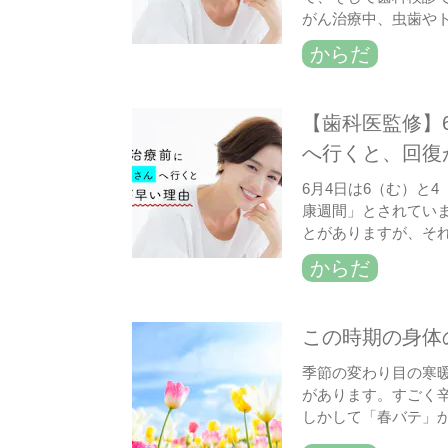
がん治療中、虫歯や
からだ
【歯科医監修】
へ行くと、回復
6月4日は6（む）と
康週間」とされてい
とがありますが、そ
からだ
この時期の身体
季節の変わり目の寒
があります。すごく
しかして「春バテ」