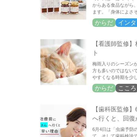
からある食品ながら
ます。「身体によさ
からだ
インタ
【看護師監修】
ト
梅雨入りのシーズン
方も多いのではない
やすくなる時期を少
からだ
こころ
【歯科医監修】
へ行くと、回復
6月4日は「虫歯予
て、そして歯科検診