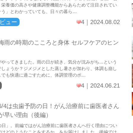
、栄養価の高さや健康調整機能からあらためて注目されてい
そう」とわかっていても、日々の暮ら…
ビュー
4
2024.08.02
梅雨の時期のこころと身体 セルフケアのヒン
がやってきました。雨の日が続き、気分が沈みがち…という
でしょうか？ジメジメとした蒸し暑さが加わり、体調も崩し
しでも快適に過ごすために、体調管理のポ…
4
2024.06.21
6/4は虫歯予防の日！がん治療前に歯医者さん
が早い理由（後編）
防の日」。前編ではがん治療前に歯医者さんへ行く理由につい
ではどのようなことをするか、をお届けしました。後編では