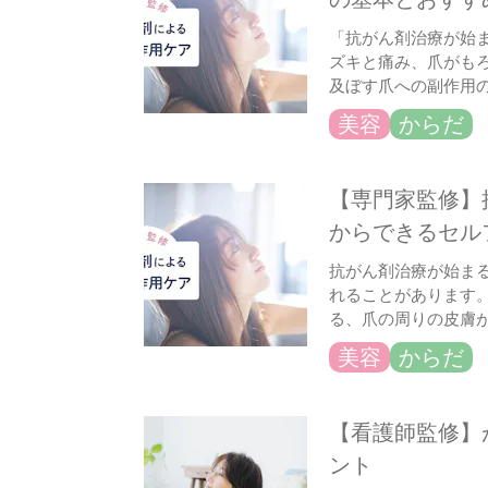
「抗がん剤治療が始
ズキと痛み、爪がも
及ぼす爪への副作用
美容
からだ
【専門家監修】
からできるセル
抗がん剤治療が始ま
れることがあります
る、爪の周りの皮膚
美容
からだ
【看護師監修】
ント