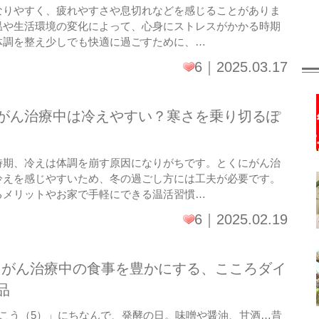
なりやすく、疲れやすさや息切れなどを感じることがありま
温や生活環境の変化によって、心身にストレスがかかる時期
体調を整え少しでも快適に過ごすために、…
6
2025.03.17
がん治療中は冷えやすい？寒さを乗り切るぽ
時期、冷えは体調を崩す原因になりがちです。とくにがん治
冷えを感じやすいため、冬の過ごし方には工夫が必要です。
るメリットやお家で手軽にできる温活習慣…
6
2025.02.19
日！がん治療中の食事を豊かにする、こころダイ
品
）こう（5）」にちなんで、発酵の日。味噌や醤油、甘酒…昔