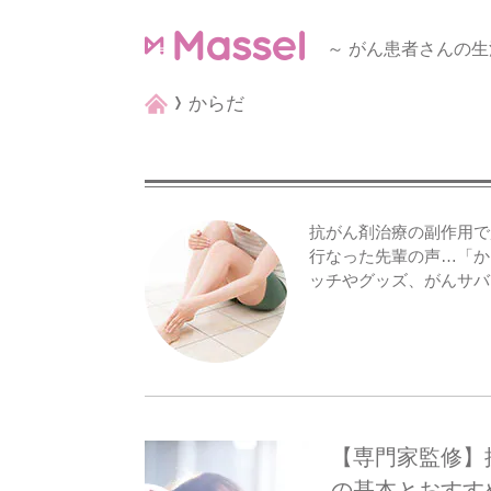
～ がん患者さんの生
からだ
抗がん剤治療の副作用で
行なった先輩の声…「か
ッチやグッズ、がんサバ
【専門家監修】
の基本とおすす