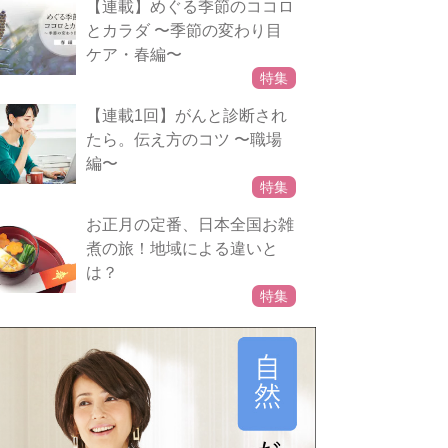
【連載】めぐる季節のココロ
とカラダ 〜季節の変わり目
ケア・春編〜
特集
【連載1回】がんと診断され
たら。伝え方のコツ 〜職場
編〜
特集
お正月の定番、日本全国お雑
煮の旅！地域による違いと
は？
特集