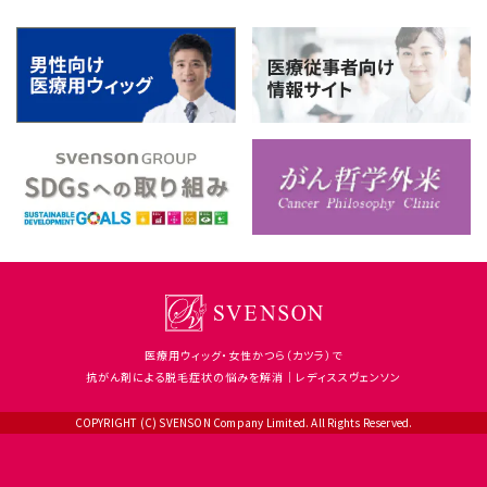
医療用ウィッグ・女性かつら（カツラ）で
抗がん剤による脱毛症状の悩みを解消｜レディススヴェンソン
COPYRIGHT (C) SVENSON Company Limited. All Rights Reserved.