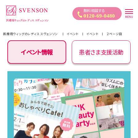
医療用ウィッグ｜自然なウィッグ・かつらのレディススヴェンソン
無料相談する
0120-69-0480
MENU
医療用ウィッグのレディス スヴェンソン
イベント
イベント
2ページ目
イベント情報
患者さま支援活動