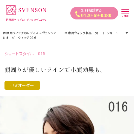
医療用ウィッグ｜自然なウィッグ・かつらのレディススヴェンソン
無料相談する
0120-69-0480
MENU
医療用ウィッグのレディス スヴェンソン
医療用ウィッグ製品一覧
ショート
セ
ミオーダーウィッグ 016
ショートスタイル｜016
顔周りが優しいラインで小顔効果も。
セミオーダー