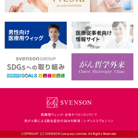
医療用ウィッグ・女性かつら（カツラ）で
抗がん剤による脱毛症状の悩みを解消｜レディススヴェンソン
COPYRIGHT (C) SVENSON Company Limited. All Rights Reserved.