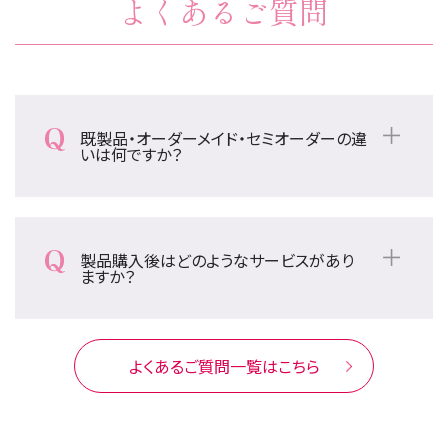
よくあるご質問
既製品・オーダーメイド・セミオーダーの違
いは何ですか？
既製品ウィッグは予めスタイルが出来上がってお
り、そのままお使いいただくタイプです。「ショート」
「ミディアム」「ロング」それぞれ人気の高いスタイ
製品購入後はどのようなサービスがあり
ルを用意しています。 セミオーダーウィッグは、髪
ますか？
の色や長さ、スタイルなど、美容室でご自身の髪
ウィッグメンテナンスで脱毛前、脱毛後の頭囲サ
をスタイリングするように、ご希望の髪型をカット
イズの変化に対応します。（無料） また、脱毛状況
やカールを施しながらお好みに合わせて作って
に合わせた、頭皮ケアや地毛カットで生えてくる
よくあるご質問一覧はこちら
いくタイプです。今までの髪型を再現することも出
髪のためのケアや美容室のように髪のカットを行
来るため、医療用ウィッグとして多くの方に選ばれ
っていただけます。
ています。スヴェンソンでは店内工房でウィッグを