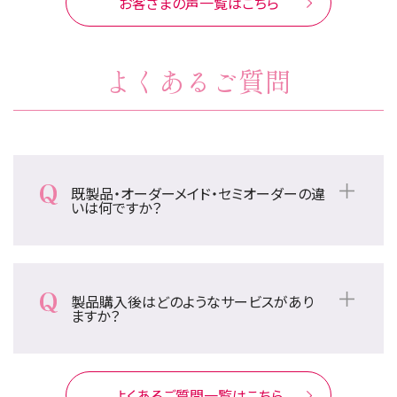
お客さまの声一覧はこちら
よくあるご質問
既製品・オーダーメイド・セミオーダーの違
いは何ですか？
既製品ウィッグは予めスタイルが出来上がってお
り、そのままお使いいただくタイプです。「ショート」
「ミディアム」「ロング」それぞれ人気の高いスタイ
製品購入後はどのようなサービスがあり
ルを用意しています。 セミオーダーウィッグは、髪
ますか？
の色や長さ、スタイルなど、美容室でご自身の髪
ウィッグメンテナンスで脱毛前、脱毛後の頭囲サ
をスタイリングするように、ご希望の髪型をカット
イズの変化に対応します。（無料） また、脱毛状況
やカールを施しながらお好みに合わせて作って
に合わせた、頭皮ケアや地毛カットで生えてくる
よくあるご質問一覧はこちら