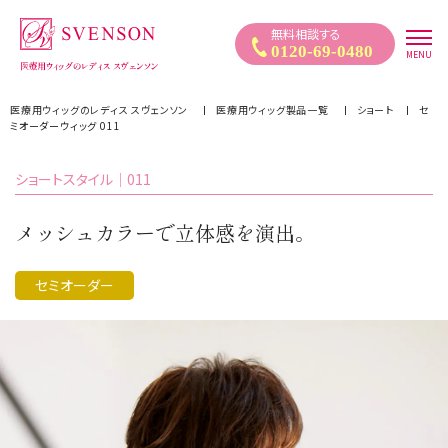
医療用ウィッグ｜自然なウィッグ・かつらのレディススヴェンソン
無料相談する
0120-69-0480
MENU
医療用ウィッグのレディス スヴェンソン
医療用ウィッグ製品一覧
ショート
セ
ミオーダーウィッグ 011
ショートスタイル｜011
メッシュカラーで立体感を演出。
セミオーダー